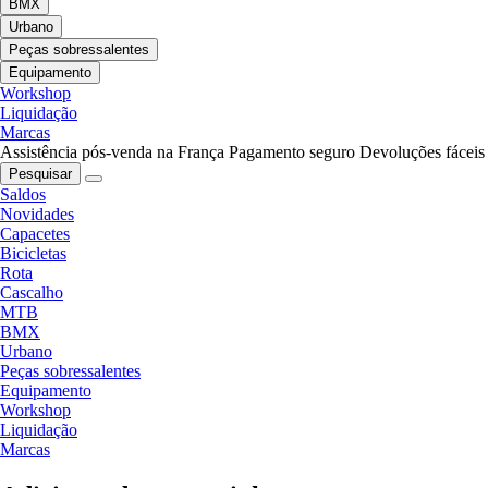
BMX
Urbano
Peças sobressalentes
Equipamento
Workshop
Liquidação
Marcas
Assistência pós-venda na França
Pagamento seguro
Devoluções fáceis
Pesquisar
Saldos
Novidades
Capacetes
Bicicletas
Rota
Cascalho
MTB
BMX
Urbano
Peças sobressalentes
Equipamento
Workshop
Liquidação
Marcas