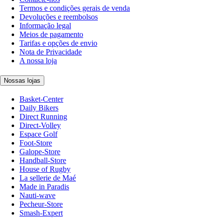
Termos e condições gerais de venda
Devoluções e reembolsos
Informação legal
Meios de pagamento
Tarifas e opções de envio
Nota de Privacidade
A nossa loja
Nossas lojas
Basket-Center
Daily Bikers
Direct Running
Direct-Volley
Espace Golf
Foot-Store
Galope-Store
Handball-Store
House of Rugby
La sellerie de Maé
Made in Paradis
Nauti-wave
Pecheur-Store
Smash-Expert