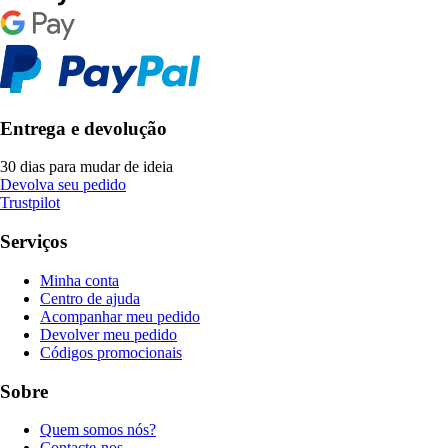
Entrega e devolução
30 dias para mudar de ideia
Devolva seu pedido
Trustpilot
Serviços
Minha conta
Centro de ajuda
Acompanhar meu pedido
Devolver meu pedido
Códigos promocionais
Sobre
Quem somos nós?
Contacte-nos