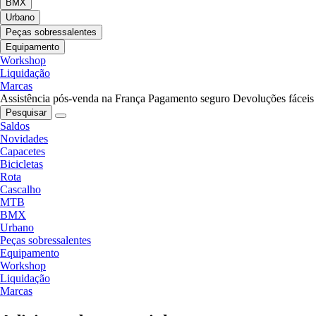
BMX
Urbano
Peças sobressalentes
Equipamento
Workshop
Liquidação
Marcas
Assistência pós-venda na França
Pagamento seguro
Devoluções fáceis
Pesquisar
Saldos
Novidades
Capacetes
Bicicletas
Rota
Cascalho
MTB
BMX
Urbano
Peças sobressalentes
Equipamento
Workshop
Liquidação
Marcas