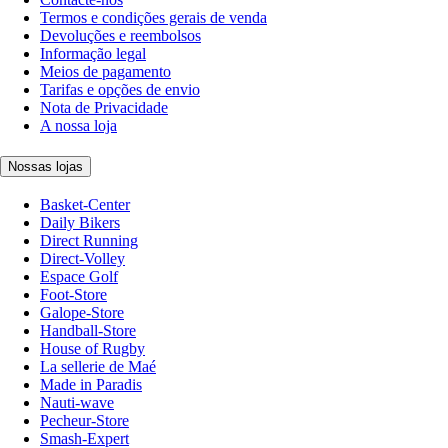
Termos e condições gerais de venda
Devoluções e reembolsos
Informação legal
Meios de pagamento
Tarifas e opções de envio
Nota de Privacidade
A nossa loja
Nossas lojas
Basket-Center
Daily Bikers
Direct Running
Direct-Volley
Espace Golf
Foot-Store
Galope-Store
Handball-Store
House of Rugby
La sellerie de Maé
Made in Paradis
Nauti-wave
Pecheur-Store
Smash-Expert