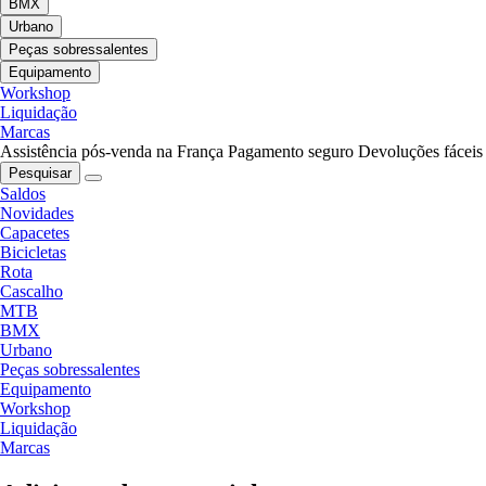
BMX
Urbano
Peças sobressalentes
Equipamento
Workshop
Liquidação
Marcas
Assistência pós-venda na França
Pagamento seguro
Devoluções fáceis
Pesquisar
Saldos
Novidades
Capacetes
Bicicletas
Rota
Cascalho
MTB
BMX
Urbano
Peças sobressalentes
Equipamento
Workshop
Liquidação
Marcas