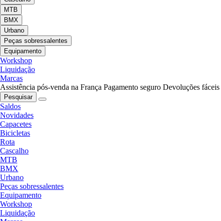
MTB
BMX
Urbano
Peças sobressalentes
Equipamento
Workshop
Liquidação
Marcas
Assistência pós-venda na França
Pagamento seguro
Devoluções fáceis
Pesquisar
Saldos
Novidades
Capacetes
Bicicletas
Rota
Cascalho
MTB
BMX
Urbano
Peças sobressalentes
Equipamento
Workshop
Liquidação