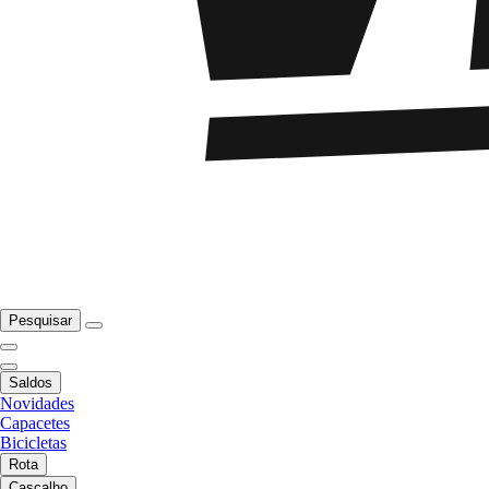
Pesquisar
Saldos
Novidades
Capacetes
Bicicletas
Rota
Cascalho