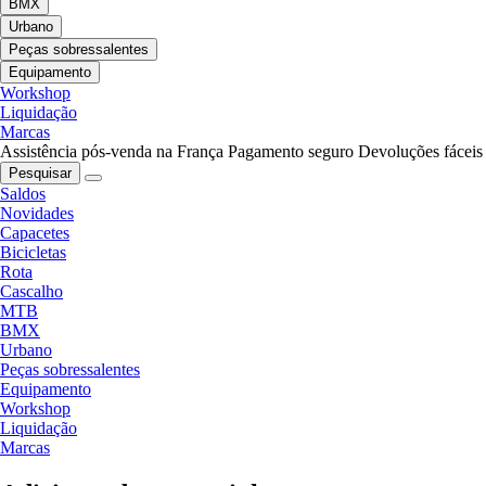
BMX
Urbano
Peças sobressalentes
Equipamento
Workshop
Liquidação
Marcas
Assistência pós-venda na França
Pagamento seguro
Devoluções fáceis
Pesquisar
Saldos
Novidades
Capacetes
Bicicletas
Rota
Cascalho
MTB
BMX
Urbano
Peças sobressalentes
Equipamento
Workshop
Liquidação
Marcas