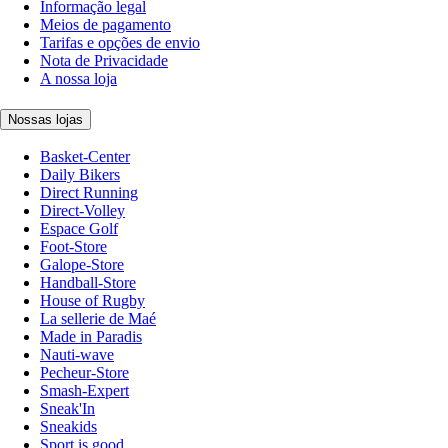
Informação legal
Meios de pagamento
Tarifas e opções de envio
Nota de Privacidade
A nossa loja
Nossas lojas
Basket-Center
Daily Bikers
Direct Running
Direct-Volley
Espace Golf
Foot-Store
Galope-Store
Handball-Store
House of Rugby
La sellerie de Maé
Made in Paradis
Nauti-wave
Pecheur-Store
Smash-Expert
Sneak'In
Sneakids
Sport is good