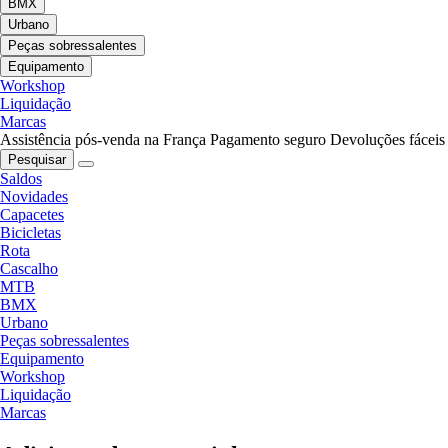
BMX
Urbano
Peças sobressalentes
Equipamento
Workshop
Liquidação
Marcas
Assistência pós-venda na França
Pagamento seguro
Devoluções fáceis
Pesquisar
Saldos
Novidades
Capacetes
Bicicletas
Rota
Cascalho
MTB
BMX
Urbano
Peças sobressalentes
Equipamento
Workshop
Liquidação
Marcas