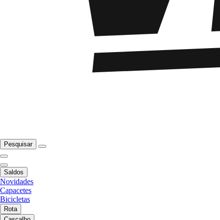
Pesquisar
Saldos
Novidades
Capacetes
Bicicletas
Rota
Cascalho