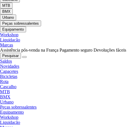
MTB
BMX
Urbano
Peças sobressalentes
Equipamento
Workshop
Liquidação
Marcas
Assistência pós-venda na França
Pagamento seguro
Devoluções fáceis
Pesquisar
Saldos
Novidades
Capacetes
Bicicletas
Rota
Cascalho
MTB
BMX
Urbano
Peças sobressalentes
Equipamento
Workshop
Liquidação