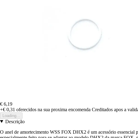
€ 6,19
+€ 0,31
oferecidos na sua proxima encomenda
Creditados apos a vali
Loading...
Descrição
O anel de amortecimento WSS FOX DHX2 é um acessório essencial para
especialmente feito para se adaptar ao modelo DHX2 da marca FOX, ga