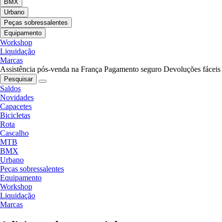
BMX
Urbano
Peças sobressalentes
Equipamento
Workshop
Liquidação
Marcas
Assistência pós-venda na França
Pagamento seguro
Devoluções fáceis
Pesquisar
Saldos
Novidades
Capacetes
Bicicletas
Rota
Cascalho
MTB
BMX
Urbano
Peças sobressalentes
Equipamento
Workshop
Liquidação
Marcas