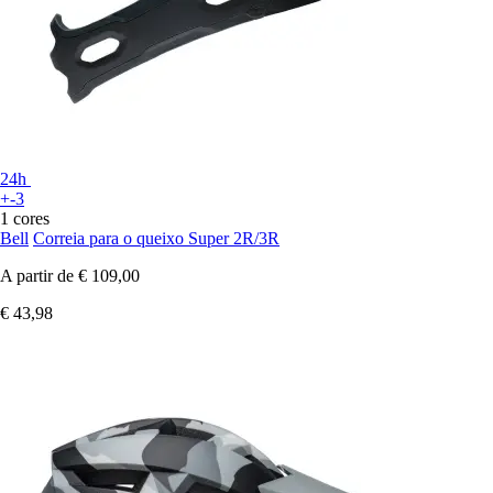
24h
+-3
1 cores
Bell
Correia para o queixo Super 2R/3R
A partir de
€ 109,00
€ 43,98