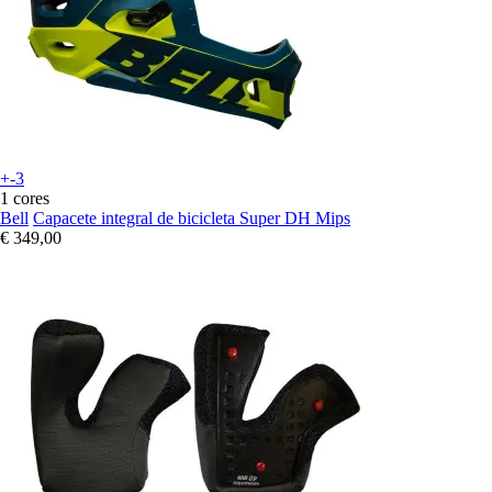
+-3
1 cores
Bell
Capacete integral de bicicleta Super DH Mips
€ 349,00