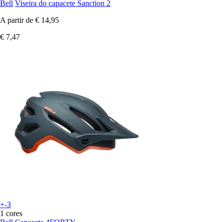
Bell
Viseira do capacete Sanction 2
A partir de
€ 14,95
€ 7,47
+-3
1 cores