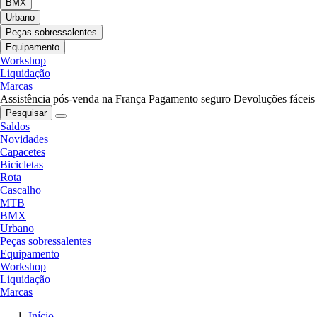
BMX
Urbano
Peças sobressalentes
Equipamento
Workshop
Liquidação
Marcas
Assistência pós-venda na França
Pagamento seguro
Devoluções fáceis
Pesquisar
Saldos
Novidades
Capacetes
Bicicletas
Rota
Cascalho
MTB
BMX
Urbano
Peças sobressalentes
Equipamento
Workshop
Liquidação
Marcas
Início