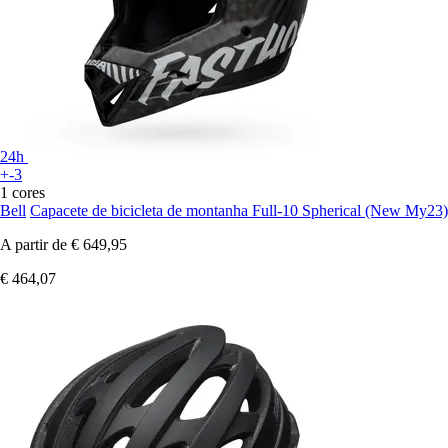
24h
+-3
1 cores
Bell
Capacete de bicicleta de montanha Full-10 Spherical (New My23)
A partir de
€ 649,95
€ 464,07