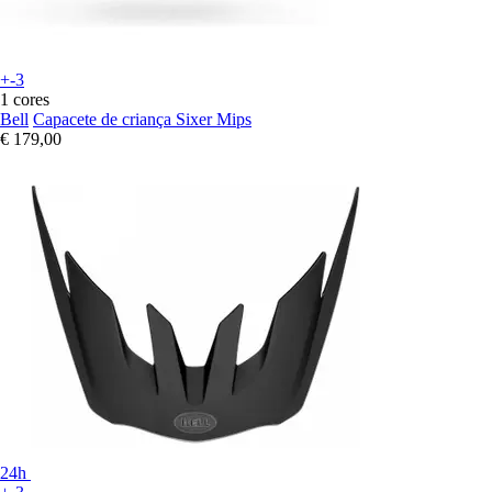
+-3
1 cores
Bell
Capacete de criança Sixer Mips
€ 179,00
24h