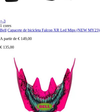
+-3
1 cores
Bell
Capacete de bicicleta Falcon XR Led Mips (NEW MY23)
A partir de
€ 149,00
€ 135,00