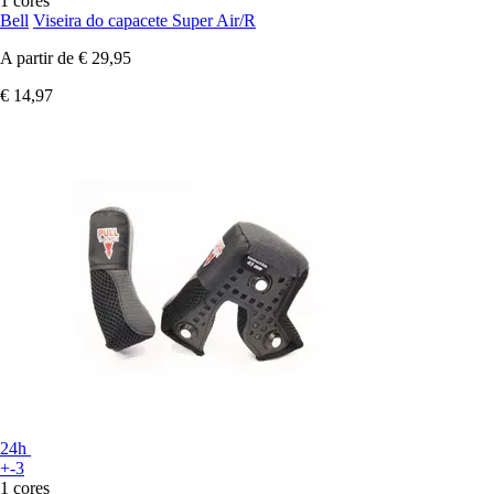
1 cores
Bell
Viseira do capacete Super Air/R
A partir de
€ 29,95
€ 14,97
24h
+-3
1 cores