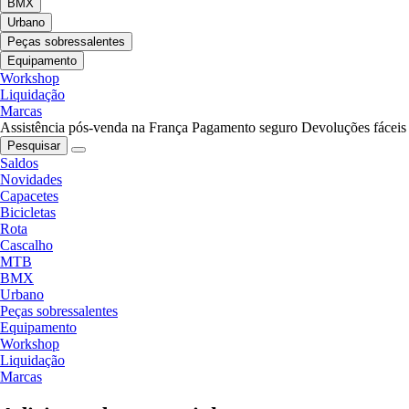
BMX
Urbano
Peças sobressalentes
Equipamento
Workshop
Liquidação
Marcas
Assistência pós-venda na França
Pagamento seguro
Devoluções fáceis
Pesquisar
Saldos
Novidades
Capacetes
Bicicletas
Rota
Cascalho
MTB
BMX
Urbano
Peças sobressalentes
Equipamento
Workshop
Liquidação
Marcas