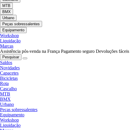
MTB
BMX
Urbano
Peças sobressalentes
Equipamento
Workshop
Liquidação
Marcas
Assistência pós-venda na França
Pagamento seguro
Devoluções fáceis
Pesquisar
Saldos
Novidades
Capacetes
Bicicletas
Rota
Cascalho
MTB
BMX
Urbano
Peças sobressalentes
Equipamento
Workshop
Liquidação