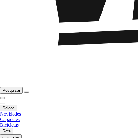
Pesquisar
Saldos
Novidades
Capacetes
Bicicletas
Rota
Cascalho