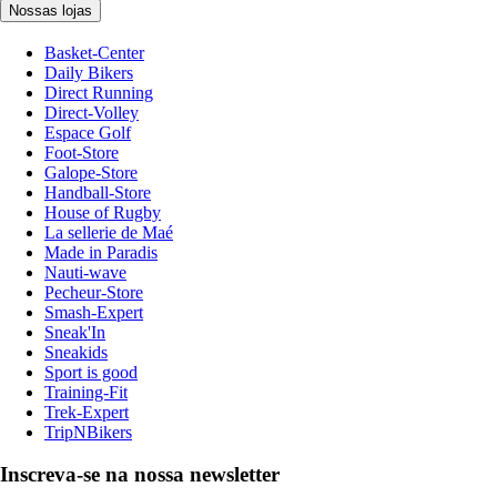
Nossas lojas
Basket-Center
Daily Bikers
Direct Running
Direct-Volley
Espace Golf
Foot-Store
Galope-Store
Handball-Store
House of Rugby
La sellerie de Maé
Made in Paradis
Nauti-wave
Pecheur-Store
Smash-Expert
Sneak'In
Sneakids
Sport is good
Training-Fit
Trek-Expert
TripNBikers
Inscreva-se na nossa newsletter