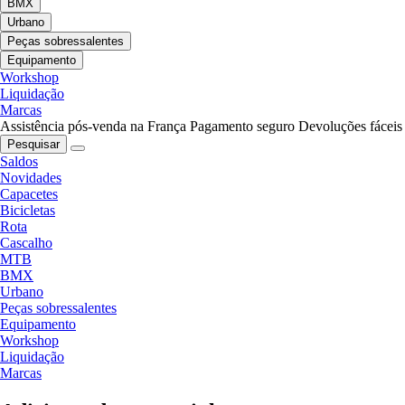
BMX
Urbano
Peças sobressalentes
Equipamento
Workshop
Liquidação
Marcas
Assistência pós-venda na França
Pagamento seguro
Devoluções fáceis
Pesquisar
Saldos
Novidades
Capacetes
Bicicletas
Rota
Cascalho
MTB
BMX
Urbano
Peças sobressalentes
Equipamento
Workshop
Liquidação
Marcas