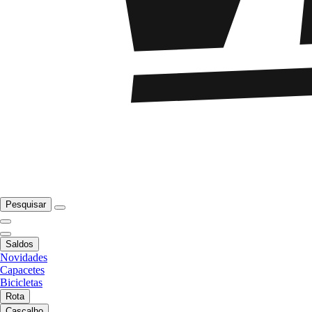
Pesquisar
Saldos
Novidades
Capacetes
Bicicletas
Rota
Cascalho