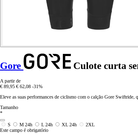
Gore
Culote curta se
A partir de
€ 89,95
€ 62,08
-31%
Eleve as suas performances de ciclismo com o calção Gore Swiftride, 
Tamanho
*
S
M
24h
L
24h
XL
24h
2XL
Este campo é obrigatório