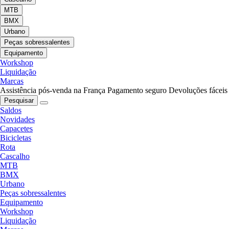
MTB
BMX
Urbano
Peças sobressalentes
Equipamento
Workshop
Liquidação
Marcas
Assistência pós-venda na França
Pagamento seguro
Devoluções fáceis
Pesquisar
Saldos
Novidades
Capacetes
Bicicletas
Rota
Cascalho
MTB
BMX
Urbano
Peças sobressalentes
Equipamento
Workshop
Liquidação