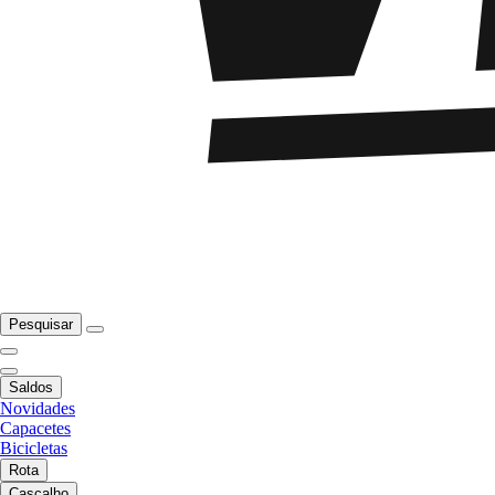
Pesquisar
Saldos
Novidades
Capacetes
Bicicletas
Rota
Cascalho