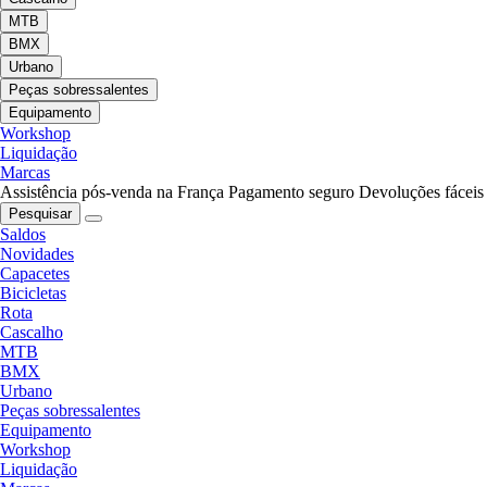
MTB
BMX
Urbano
Peças sobressalentes
Equipamento
Workshop
Liquidação
Marcas
Assistência pós-venda na França
Pagamento seguro
Devoluções fáceis
Pesquisar
Saldos
Novidades
Capacetes
Bicicletas
Rota
Cascalho
MTB
BMX
Urbano
Peças sobressalentes
Equipamento
Workshop
Liquidação