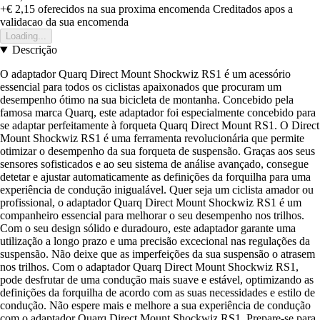
+€ 2,15
oferecidos na sua proxima encomenda
Creditados apos a
validacao da sua encomenda
Loading...
Descrição
O adaptador Quarq Direct Mount Shockwiz RS1 é um acessório
essencial para todos os ciclistas apaixonados que procuram um
desempenho ótimo na sua bicicleta de montanha. Concebido pela
famosa marca Quarq, este adaptador foi especialmente concebido para
se adaptar perfeitamente à forqueta Quarq Direct Mount RS1. O Direct
Mount Shockwiz RS1 é uma ferramenta revolucionária que permite
otimizar o desempenho da sua forqueta de suspensão. Graças aos seus
sensores sofisticados e ao seu sistema de análise avançado, consegue
detetar e ajustar automaticamente as definições da forquilha para uma
experiência de condução inigualável. Quer seja um ciclista amador ou
profissional, o adaptador Quarq Direct Mount Shockwiz RS1 é um
companheiro essencial para melhorar o seu desempenho nos trilhos.
Com o seu design sólido e duradouro, este adaptador garante uma
utilização a longo prazo e uma precisão excecional nas regulações da
suspensão. Não deixe que as imperfeições da sua suspensão o atrasem
nos trilhos. Com o adaptador Quarq Direct Mount Shockwiz RS1,
pode desfrutar de uma condução mais suave e estável, optimizando as
definições da forquilha de acordo com as suas necessidades e estilo de
condução. Não espere mais e melhore a sua experiência de condução
com o adaptador Quarq Direct Mount Shockwiz RS1. Prepare-se para