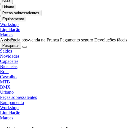
BMX
Urbano
Peças sobressalentes
Equipamento
Workshop
Liquidação
Marcas
Assistência pós-venda na França
Pagamento seguro
Devoluções fáceis
Pesquisar
Saldos
Novidades
Capacetes
Bicicletas
Rota
Cascalho
MTB
BMX
Urbano
Peças sobressalentes
Equipamento
Workshop
Liquidação
Marcas