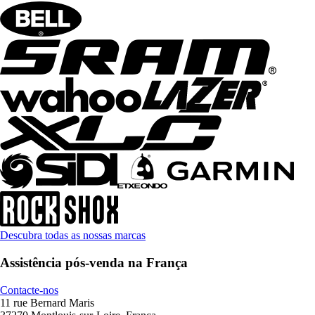
Descubra todas as nossas marcas
Assistência pós-venda na França
Contacte-nos
11 rue Bernard Maris