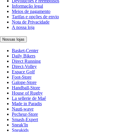
Devoluções e reembolsos
Informação legal
Meios de pagamento
Tarifas e opções de envio
Nota de Privacidade
A nossa loja
Nossas lojas
Basket-Center
Daily Bikers
Direct Running
Direct-Volley
Espace Golf
Foot-Store
Galope-Store
Handball-Store
House of Rugby
La sellerie de Maé
Made in Paradis
Nauti-wave
Pecheur-Store
Smash-Expert
Sneak'In
Sneakids