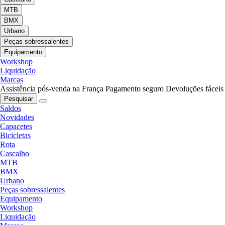
MTB
BMX
Urbano
Peças sobressalentes
Equipamento
Workshop
Liquidação
Marcas
Assistência pós-venda na França
Pagamento seguro
Devoluções fáceis
Pesquisar
Saldos
Novidades
Capacetes
Bicicletas
Rota
Cascalho
MTB
BMX
Urbano
Peças sobressalentes
Equipamento
Workshop
Liquidação