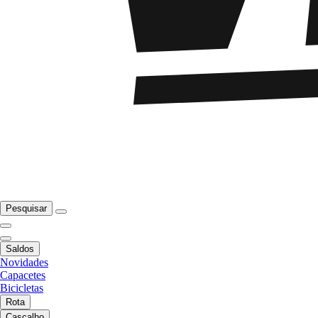
Pesquisar
Saldos
Novidades
Capacetes
Bicicletas
Rota
Cascalho