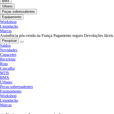
BMX
Urbano
Peças sobressalentes
Equipamento
Workshop
Liquidação
Marcas
Assistência pós-venda na França
Pagamento seguro
Devoluções fáceis
Pesquisar
Saldos
Novidades
Capacetes
Bicicletas
Rota
Cascalho
MTB
BMX
Urbano
Peças sobressalentes
Equipamento
Workshop
Liquidação
Marcas