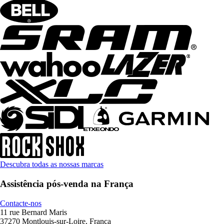
Descubra todas as nossas marcas
Assistência pós-venda na França
Contacte-nos
11 rue Bernard Maris
37270 Montlouis-sur-Loire, França