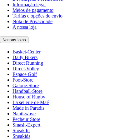
Informação legal
Meios de pagamento
Tarifas e opções de envio
Nota de Privacidade
A nossa loja
Nossas lojas
Basket-Center
Daily Bikers
Direct Running
Direct-Volley
Espace Golf
Foot-Store
Galope-Store
Handball-Store
House of Rugby
La sellerie de Maé
Made in Paradis
Nauti-wave
Pecheur-Store
Smash-Expert
Sneak'In
Sneakids