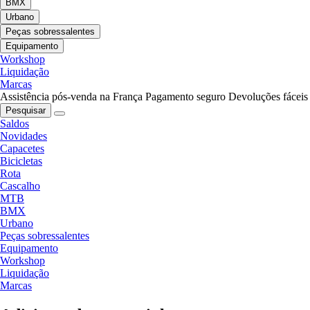
BMX
Urbano
Peças sobressalentes
Equipamento
Workshop
Liquidação
Marcas
Assistência pós-venda na França
Pagamento seguro
Devoluções fáceis
Pesquisar
Saldos
Novidades
Capacetes
Bicicletas
Rota
Cascalho
MTB
BMX
Urbano
Peças sobressalentes
Equipamento
Workshop
Liquidação
Marcas