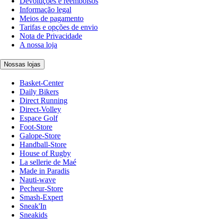
Devoluções e reembolsos
Informação legal
Meios de pagamento
Tarifas e opções de envio
Nota de Privacidade
A nossa loja
Nossas lojas
Basket-Center
Daily Bikers
Direct Running
Direct-Volley
Espace Golf
Foot-Store
Galope-Store
Handball-Store
House of Rugby
La sellerie de Maé
Made in Paradis
Nauti-wave
Pecheur-Store
Smash-Expert
Sneak'In
Sneakids