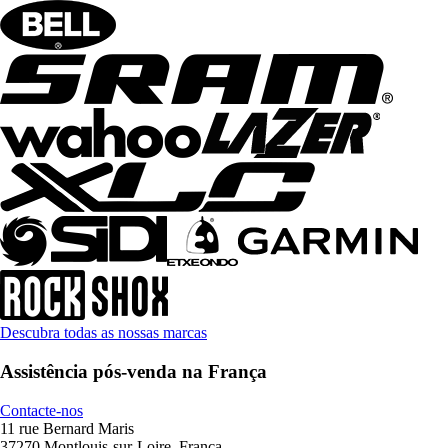
Descubra todas as nossas marcas
Assistência pós-venda na França
Contacte-nos
11 rue Bernard Maris
37270 Montlouis-sur-Loire, França