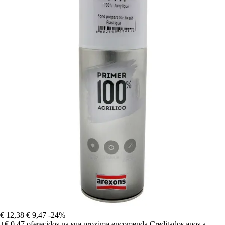
€ 12,38
€ 9,47
-24%
+€ 0,47
oferecidos na sua proxima encomenda
Creditados apos a