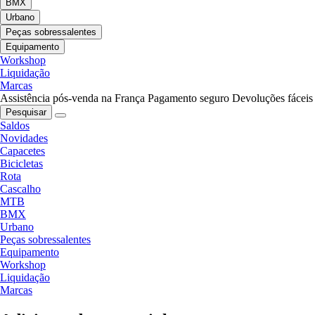
BMX
Urbano
Peças sobressalentes
Equipamento
Workshop
Liquidação
Marcas
Assistência pós-venda na França
Pagamento seguro
Devoluções fáceis
Pesquisar
Saldos
Novidades
Capacetes
Bicicletas
Rota
Cascalho
MTB
BMX
Urbano
Peças sobressalentes
Equipamento
Workshop
Liquidação
Marcas