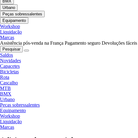
BMX
Urbano
Peças sobressalentes
Equipamento
Workshop
Liquidação
Marcas
Assistência pós-venda na França
Pagamento seguro
Devoluções fáceis
Pesquisar
Saldos
Novidades
Capacetes
Bicicletas
Rota
Cascalho
MTB
BMX
Urbano
Peças sobressalentes
Equipamento
Workshop
Liquidação
Marcas