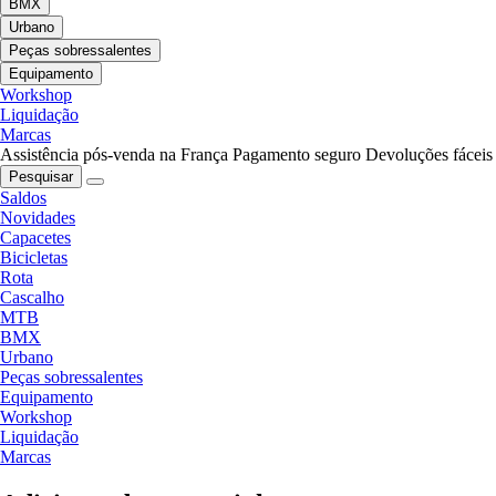
BMX
Urbano
Peças sobressalentes
Equipamento
Workshop
Liquidação
Marcas
Assistência pós-venda na França
Pagamento seguro
Devoluções fáceis
Pesquisar
Saldos
Novidades
Capacetes
Bicicletas
Rota
Cascalho
MTB
BMX
Urbano
Peças sobressalentes
Equipamento
Workshop
Liquidação
Marcas