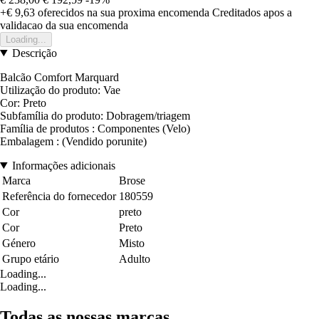
+€ 9,63
oferecidos na sua proxima encomenda
Creditados apos a
validacao da sua encomenda
Loading...
Descrição
Balcão Comfort Marquard
Utilização do produto: Vae
Cor: Preto
Subfamília do produto: Dobragem/triagem
Família de produtos : Componentes (Velo)
Embalagem : (Vendido porunite)
Informações adicionais
Marca
Brose
Referência do fornecedor
180559
Cor
preto
Cor
Preto
Género
Misto
Grupo etário
Adulto
Loading...
Loading...
Todas as nossas marcas