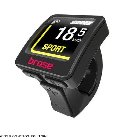
€ 238,00
€ 192,59
-19%