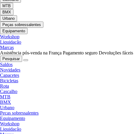
MTB
BMX
Urbano
Peças sobressalentes
Equipamento
Workshop
Liquidação
Marcas
Assistência pós-venda na França
Pagamento seguro
Devoluções fáceis
Pesquisar
Saldos
Novidades
Capacetes
Bicicletas
Rota
Cascalho
MTB
BMX
Urbano
Peças sobressalentes
Equipamento
Workshop
Liquidação