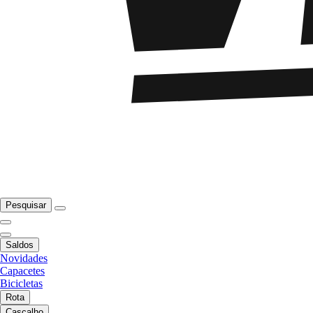
Pesquisar
Saldos
Novidades
Capacetes
Bicicletas
Rota
Cascalho