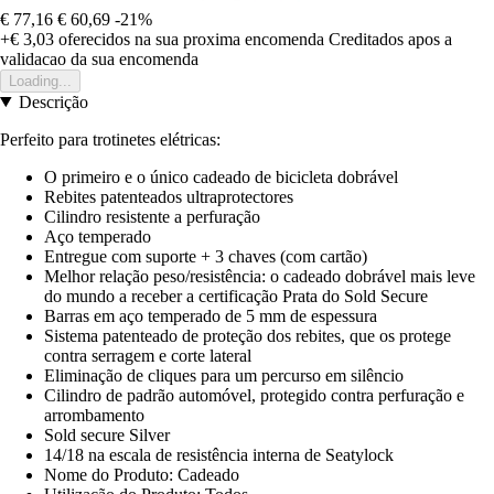
€ 77,16
€ 60,69
-21%
+€ 3,03
oferecidos na sua proxima encomenda
Creditados apos a
validacao da sua encomenda
Loading...
Descrição
Perfeito para trotinetes elétricas:
O primeiro e o único cadeado de bicicleta dobrável
Rebites patenteados ultraprotectores
Cilindro resistente a perfuração
Aço temperado
Entregue com suporte + 3 chaves (com cartão)
Melhor relação peso/resistência: o cadeado dobrável mais leve
do mundo a receber a certificação Prata do Sold Secure
Barras em aço temperado de 5 mm de espessura
Sistema patenteado de proteção dos rebites, que os protege
contra serragem e corte lateral
Eliminação de cliques para um percurso em silêncio
Cilindro de padrão automóvel, protegido contra perfuração e
arrombamento
Sold secure Silver
14/18 na escala de resistência interna de Seatylock
Nome do Produto: Cadeado