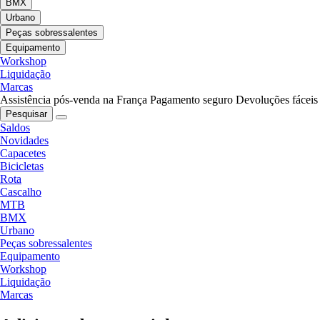
BMX
Urbano
Peças sobressalentes
Equipamento
Workshop
Liquidação
Marcas
Assistência pós-venda na França
Pagamento seguro
Devoluções fáceis
Pesquisar
Saldos
Novidades
Capacetes
Bicicletas
Rota
Cascalho
MTB
BMX
Urbano
Peças sobressalentes
Equipamento
Workshop
Liquidação
Marcas