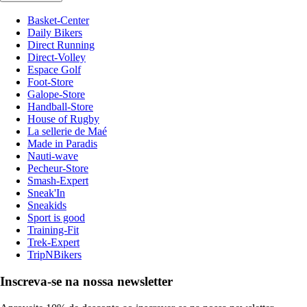
Basket-Center
Daily Bikers
Direct Running
Direct-Volley
Espace Golf
Foot-Store
Galope-Store
Handball-Store
House of Rugby
La sellerie de Maé
Made in Paradis
Nauti-wave
Pecheur-Store
Smash-Expert
Sneak'In
Sneakids
Sport is good
Training-Fit
Trek-Expert
TripNBikers
Inscreva-se na nossa newsletter