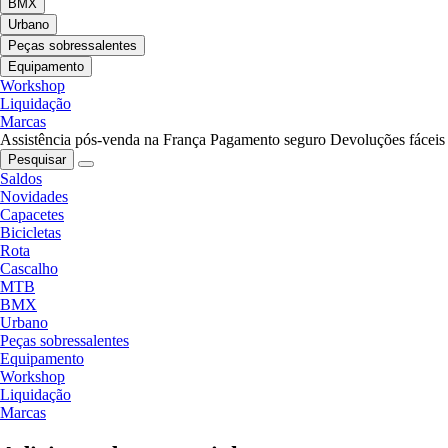
BMX
Urbano
Peças sobressalentes
Equipamento
Workshop
Liquidação
Marcas
Assistência pós-venda na França
Pagamento seguro
Devoluções fáceis
Pesquisar
Saldos
Novidades
Capacetes
Bicicletas
Rota
Cascalho
MTB
BMX
Urbano
Peças sobressalentes
Equipamento
Workshop
Liquidação
Marcas