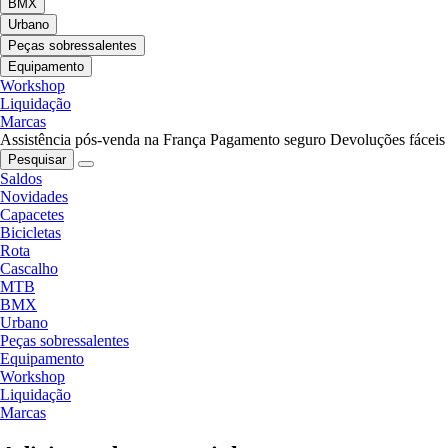
BMX
Urbano
Peças sobressalentes
Equipamento
Workshop
Liquidação
Marcas
Assistência pós-venda na França
Pagamento seguro
Devoluções fáceis
Pesquisar
Saldos
Novidades
Capacetes
Bicicletas
Rota
Cascalho
MTB
BMX
Urbano
Peças sobressalentes
Equipamento
Workshop
Liquidação
Marcas