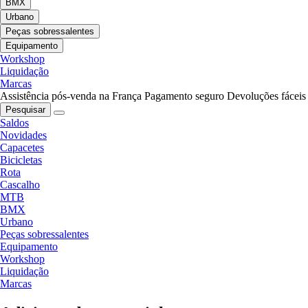
BMX
Urbano
Peças sobressalentes
Equipamento
Workshop
Liquidação
Marcas
Assistência pós-venda na França
Pagamento seguro
Devoluções fáceis
Pesquisar
Saldos
Novidades
Capacetes
Bicicletas
Rota
Cascalho
MTB
BMX
Urbano
Peças sobressalentes
Equipamento
Workshop
Liquidação
Marcas