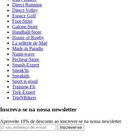
Direct Running
Direct-Volley
Espace Golf
Foot-Store
Galope-Store
Handball-Store
House of Rugby
La sellerie de Maé
Made in Paradis
Nauti-wave
Pecheur-Store
Smash-Expert
Sneak'In
Sneakids
Sport is good
Training-Fit
Trek-Expert
TripNBikers
Inscreva-se na nossa newsletter
Aproveite 10% de desconto ao inscrever-se na nossa newsletter
Inscrever-se