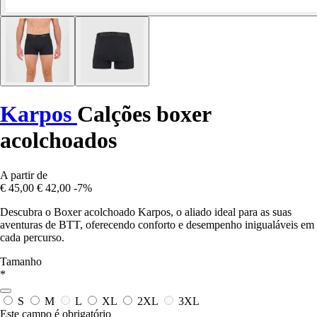
Karpos
Calções boxer
acolchoados
A partir de
€ 45,00
€ 42,00
-7%
Descubra o Boxer acolchoado Karpos, o aliado ideal para as suas
aventuras de BTT, oferecendo conforto e desempenho inigualáveis em
cada percurso.
Tamanho
*
S
M
L
XL
2XL
3XL
Este campo é obrigatório