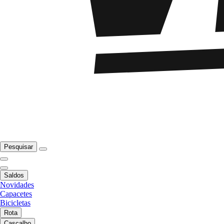
Pesquisar
Saldos
Novidades
Capacetes
Bicicletas
Rota
Cascalho