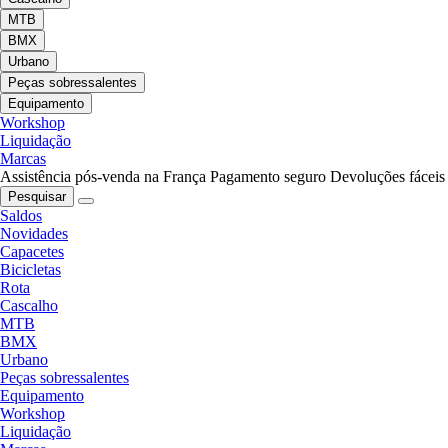
MTB
BMX
Urbano
Peças sobressalentes
Equipamento
Workshop
Liquidação
Marcas
Assistência pós-venda na França
Pagamento seguro
Devoluções fáceis
Pesquisar
Saldos
Novidades
Capacetes
Bicicletas
Rota
Cascalho
MTB
BMX
Urbano
Peças sobressalentes
Equipamento
Workshop
Liquidação