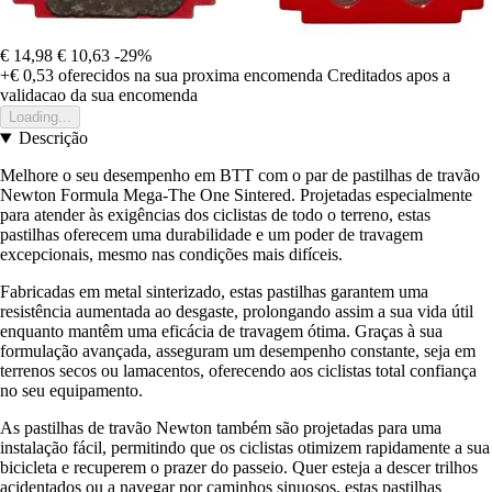
€ 14,98
€ 10,63
-29%
+€ 0,53
oferecidos na sua proxima encomenda
Creditados apos a
validacao da sua encomenda
Loading...
Descrição
Melhore o seu desempenho em BTT com o par de pastilhas de travão
Newton Formula Mega-The One Sintered. Projetadas especialmente
para atender às exigências dos ciclistas de todo o terreno, estas
pastilhas oferecem uma durabilidade e um poder de travagem
excepcionais, mesmo nas condições mais difíceis.
Fabricadas em metal sinterizado, estas pastilhas garantem uma
resistência aumentada ao desgaste, prolongando assim a sua vida útil
enquanto mantêm uma eficácia de travagem ótima. Graças à sua
formulação avançada, asseguram um desempenho constante, seja em
terrenos secos ou lamacentos, oferecendo aos ciclistas total confiança
no seu equipamento.
As pastilhas de travão Newton também são projetadas para uma
instalação fácil, permitindo que os ciclistas otimizem rapidamente a sua
bicicleta e recuperem o prazer do passeio. Quer esteja a descer trilhos
acidentados ou a navegar por caminhos sinuosos, estas pastilhas