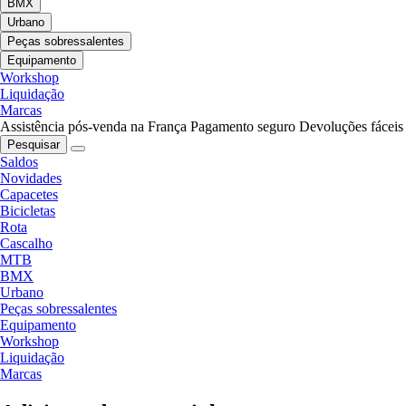
BMX
Urbano
Peças sobressalentes
Equipamento
Workshop
Liquidação
Marcas
Assistência pós-venda na França
Pagamento seguro
Devoluções fáceis
Pesquisar
Saldos
Novidades
Capacetes
Bicicletas
Rota
Cascalho
MTB
BMX
Urbano
Peças sobressalentes
Equipamento
Workshop
Liquidação
Marcas