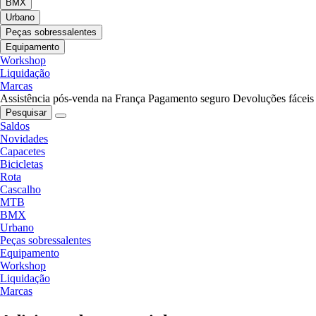
BMX
Urbano
Peças sobressalentes
Equipamento
Workshop
Liquidação
Marcas
Assistência pós-venda na França
Pagamento seguro
Devoluções fáceis
Pesquisar
Saldos
Novidades
Capacetes
Bicicletas
Rota
Cascalho
MTB
BMX
Urbano
Peças sobressalentes
Equipamento
Workshop
Liquidação
Marcas