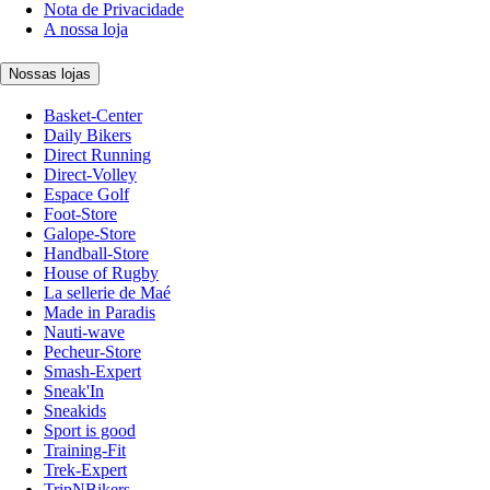
Nota de Privacidade
A nossa loja
Nossas lojas
Basket-Center
Daily Bikers
Direct Running
Direct-Volley
Espace Golf
Foot-Store
Galope-Store
Handball-Store
House of Rugby
La sellerie de Maé
Made in Paradis
Nauti-wave
Pecheur-Store
Smash-Expert
Sneak'In
Sneakids
Sport is good
Training-Fit
Trek-Expert
TripNBikers