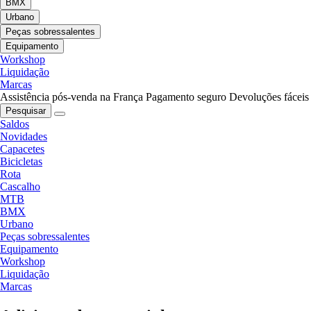
BMX
Urbano
Peças sobressalentes
Equipamento
Workshop
Liquidação
Marcas
Assistência pós-venda na França
Pagamento seguro
Devoluções fáceis
Pesquisar
Saldos
Novidades
Capacetes
Bicicletas
Rota
Cascalho
MTB
BMX
Urbano
Peças sobressalentes
Equipamento
Workshop
Liquidação
Marcas