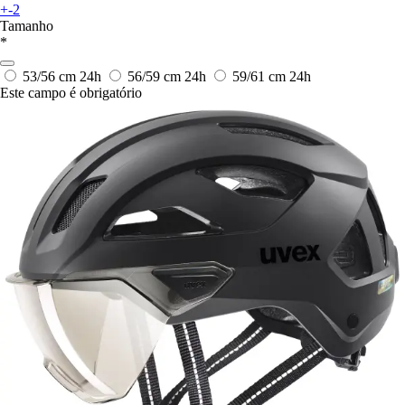
+-2
Tamanho
*
53/56 cm
24h
56/59 cm
24h
59/61 cm
24h
Este campo é obrigatório