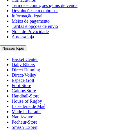
Contacte-nos
Termos e condições gerais de venda
Devoluções e reembolsos
Informação legal
Meios de pagamento
Tarifas e opções de envio
Nota de Privacidade
A nossa loja
Nossas lojas
Basket-Center
Daily Bikers
Direct Running
Direct-Volley
Espace Golf
Foot-Store
Galope-Store
Handball-Store
House of Rugby
La sellerie de Maé
Made in Paradis
Nauti-wave
Pecheur-Store
Smash-Expert