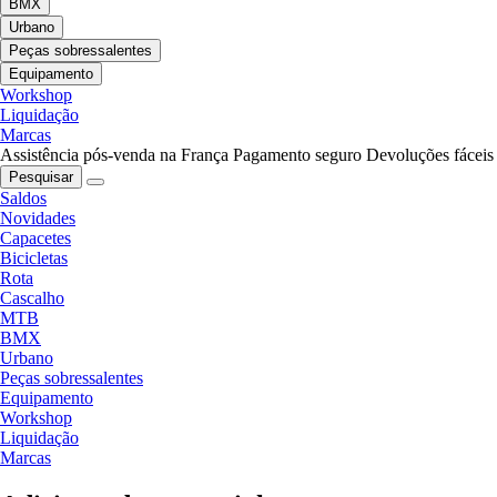
BMX
Urbano
Peças sobressalentes
Equipamento
Workshop
Liquidação
Marcas
Assistência pós-venda na França
Pagamento seguro
Devoluções fáceis
Pesquisar
Saldos
Novidades
Capacetes
Bicicletas
Rota
Cascalho
MTB
BMX
Urbano
Peças sobressalentes
Equipamento
Workshop
Liquidação
Marcas