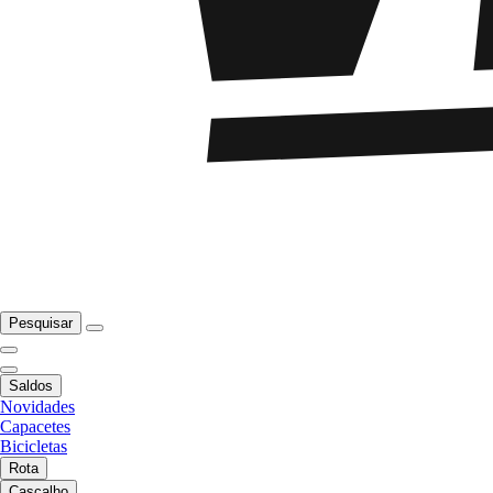
Pesquisar
Saldos
Novidades
Capacetes
Bicicletas
Rota
Cascalho