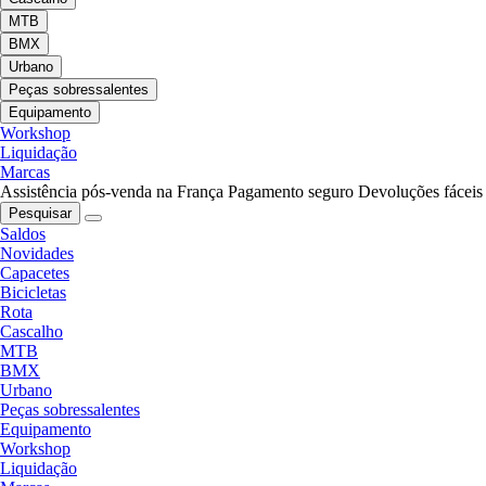
MTB
BMX
Urbano
Peças sobressalentes
Equipamento
Workshop
Liquidação
Marcas
Assistência pós-venda na França
Pagamento seguro
Devoluções fáceis
Pesquisar
Saldos
Novidades
Capacetes
Bicicletas
Rota
Cascalho
MTB
BMX
Urbano
Peças sobressalentes
Equipamento
Workshop
Liquidação