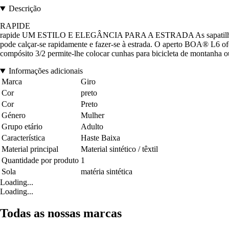
Descrição
RAPIDE
rapide UM ESTILO E ELEGÂNCIA PARA A ESTRADA As sapatilhas de es
pode calçar-se rapidamente e fazer-se à estrada. O aperto BOA® L6 ofe
compósito 3/2 permite-lhe colocar cunhas para bicicleta de montanha ou
Informações adicionais
Marca
Giro
Cor
preto
Cor
Preto
Género
Mulher
Grupo etário
Adulto
Característica
Haste Baixa
Material principal
Material sintético / têxtil
Quantidade por produto
1
Sola
matéria sintética
Loading...
Loading...
Todas as nossas marcas