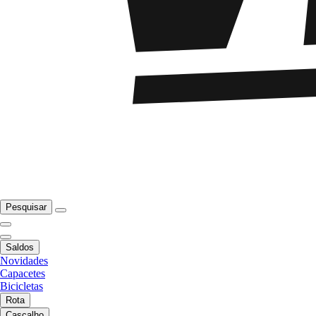
Pesquisar
Saldos
Novidades
Capacetes
Bicicletas
Rota
Cascalho