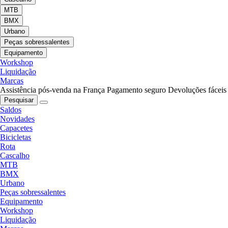
MTB
BMX
Urbano
Peças sobressalentes
Equipamento
Workshop
Liquidação
Marcas
Assistência pós-venda na França
Pagamento seguro
Devoluções fáceis
Pesquisar
Saldos
Novidades
Capacetes
Bicicletas
Rota
Cascalho
MTB
BMX
Urbano
Peças sobressalentes
Equipamento
Workshop
Liquidação