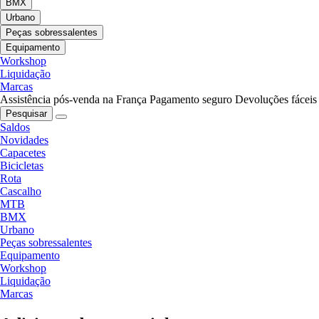
BMX
Urbano
Peças sobressalentes
Equipamento
Workshop
Liquidação
Marcas
Assistência pós-venda na França
Pagamento seguro
Devoluções fáceis
Pesquisar
Saldos
Novidades
Capacetes
Bicicletas
Rota
Cascalho
MTB
BMX
Urbano
Peças sobressalentes
Equipamento
Workshop
Liquidação
Marcas