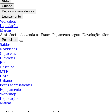
BMX
Urbano
Peças sobressalentes
Equipamento
Workshop
Liquidação
Marcas
Assistência pós-venda na França
Pagamento seguro
Devoluções fáceis
Pesquisar
Saldos
Novidades
Capacetes
Bicicletas
Rota
Cascalho
MTB
BMX
Urbano
Peças sobressalentes
Equipamento
Workshop
Liquidação
Marcas