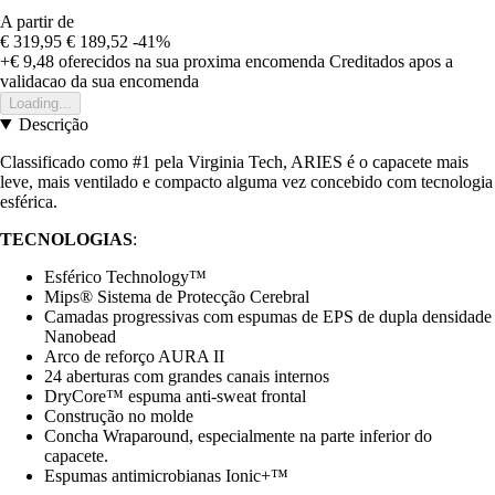
A partir de
€ 319,95
€ 189,52
-41%
+€ 9,48
oferecidos na sua proxima encomenda
Creditados apos a
validacao da sua encomenda
Loading...
Descrição
Classificado como #1 pela Virginia Tech, ARIES é o capacete mais
leve, mais ventilado e compacto alguma vez concebido com tecnologia
esférica.
TECNOLOGIAS
:
Esférico Technology™
Mips® Sistema de Protecção Cerebral
Camadas progressivas com espumas de EPS de dupla densidade
Nanobead
Arco de reforço AURA II
24 aberturas com grandes canais internos
DryCore™ espuma anti-sweat frontal
Construção no molde
Concha Wraparound, especialmente na parte inferior do
capacete.
Espumas antimicrobianas Ionic+™