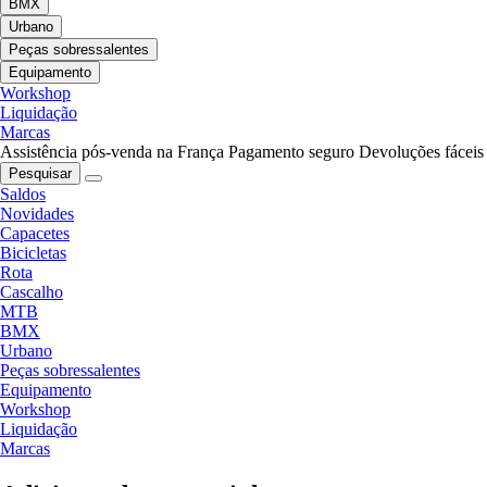
BMX
Urbano
Peças sobressalentes
Equipamento
Workshop
Liquidação
Marcas
Assistência pós-venda na França
Pagamento seguro
Devoluções fáceis
Pesquisar
Saldos
Novidades
Capacetes
Bicicletas
Rota
Cascalho
MTB
BMX
Urbano
Peças sobressalentes
Equipamento
Workshop
Liquidação
Marcas