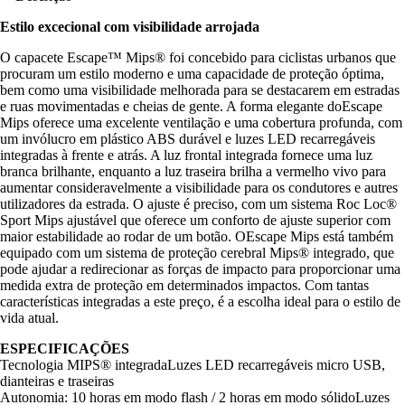
Estilo excecional com visibilidade arrojada
O capacete Escape™ Mips® foi concebido para ciclistas urbanos que
procuram um estilo moderno e uma capacidade de proteção óptima,
bem como uma visibilidade melhorada para se destacarem em estradas
e ruas movimentadas e cheias de gente. A forma elegante doEscape
Mips oferece uma excelente ventilação e uma cobertura profunda, com
um invólucro em plástico ABS durável e luzes LED recarregáveis
integradas à frente e atrás. A luz frontal integrada fornece uma luz
branca brilhante, enquanto a luz traseira brilha a vermelho vivo para
aumentar consideravelmente a visibilidade para os condutores e autres
utilizadores da estrada. O ajuste é preciso, com um sistema Roc Loc®
Sport Mips ajustável que oferece um conforto de ajuste superior com
maior estabilidade ao rodar de um botão. OEscape Mips está também
equipado com um sistema de proteção cerebral Mips® integrado, que
pode ajudar a redirecionar as forças de impacto para proporcionar uma
medida extra de proteção em determinados impactos. Com tantas
características integradas a este preço, é a escolha ideal para o estilo de
vida atual.
ESPECIFICAÇÕES
Tecnologia MIPS® integradaLuzes LED recarregáveis micro USB,
dianteiras e traseiras
Autonomia: 10 horas em modo flash / 2 horas em modo sólidoLuzes