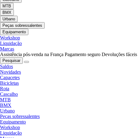
MTB
BMX
Urbano
Peças sobressalentes
Equipamento
Workshop
Liquidação
Marcas
Assistência pós-venda na França
Pagamento seguro
Devoluções fáceis
Pesquisar
Saldos
Novidades
Capacetes
Bicicletas
Rota
Cascalho
MTB
BMX
Urbano
Peças sobressalentes
Equipamento
Workshop
Liquidação