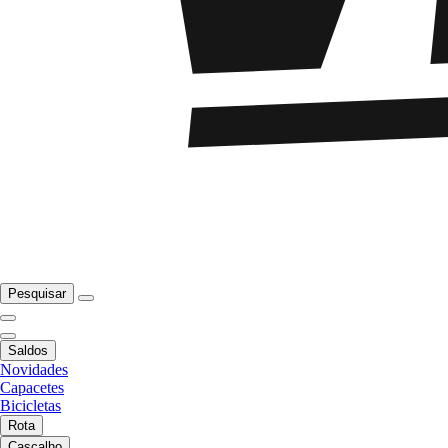
Pesquisar
Saldos
Novidades
Capacetes
Bicicletas
Rota
Cascalho