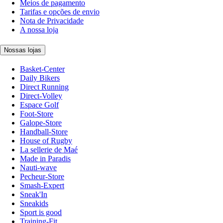
Meios de pagamento
Tarifas e opções de envio
Nota de Privacidade
A nossa loja
Nossas lojas
Basket-Center
Daily Bikers
Direct Running
Direct-Volley
Espace Golf
Foot-Store
Galope-Store
Handball-Store
House of Rugby
La sellerie de Maé
Made in Paradis
Nauti-wave
Pecheur-Store
Smash-Expert
Sneak'In
Sneakids
Sport is good
Training-Fit