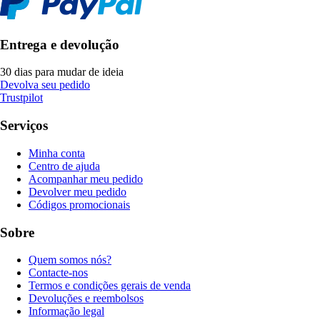
Entrega e devolução
30 dias para mudar de ideia
Devolva seu pedido
Trustpilot
Serviços
Minha conta
Centro de ajuda
Acompanhar meu pedido
Devolver meu pedido
Códigos promocionais
Sobre
Quem somos nós?
Contacte-nos
Termos e condições gerais de venda
Devoluções e reembolsos
Informação legal