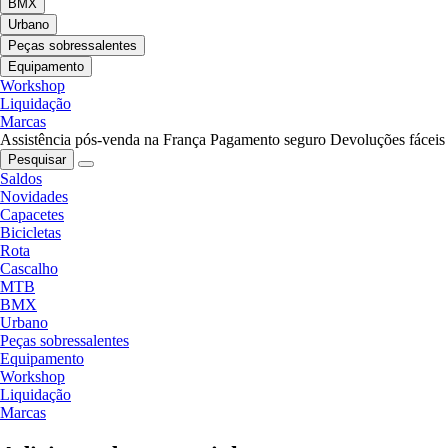
BMX
Urbano
Peças sobressalentes
Equipamento
Workshop
Liquidação
Marcas
Assistência pós-venda na França
Pagamento seguro
Devoluções fáceis
Pesquisar
Saldos
Novidades
Capacetes
Bicicletas
Rota
Cascalho
MTB
BMX
Urbano
Peças sobressalentes
Equipamento
Workshop
Liquidação
Marcas