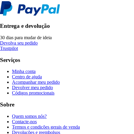
Entrega e devolução
30 dias para mudar de ideia
Devolva seu pedido
Trustpilot
Serviços
Minha conta
Centro de ajuda
Acompanhar meu pedido
Devolver meu pedido
Códigos promocionais
Sobre
Quem somos nós?
Contacte-nos
Termos e condições gerais de venda
Devoluções e reembolsos