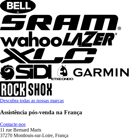
Descubra todas as nossas marcas
Assistência pós-venda na França
Contacte-nos
11 rue Bernard Maris
37270 Montlouis-sur-Loire, França