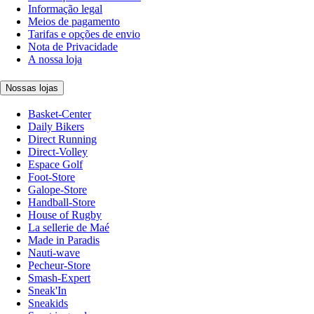
Informação legal
Meios de pagamento
Tarifas e opções de envio
Nota de Privacidade
A nossa loja
Nossas lojas
Basket-Center
Daily Bikers
Direct Running
Direct-Volley
Espace Golf
Foot-Store
Galope-Store
Handball-Store
House of Rugby
La sellerie de Maé
Made in Paradis
Nauti-wave
Pecheur-Store
Smash-Expert
Sneak'In
Sneakids