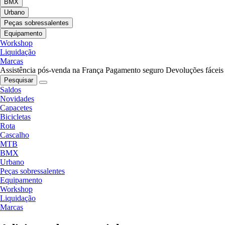
BMX
Urbano
Peças sobressalentes
Equipamento
Workshop
Liquidação
Marcas
Assistência pós-venda na França
Pagamento seguro
Devoluções fáceis
Pesquisar
Saldos
Novidades
Capacetes
Bicicletas
Rota
Cascalho
MTB
BMX
Urbano
Peças sobressalentes
Equipamento
Workshop
Liquidação
Marcas