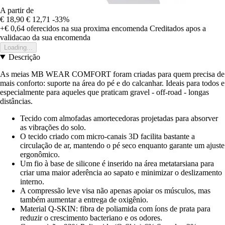
A partir de
€ 18,90
€ 12,71
-33%
+€ 0,64
oferecidos na sua proxima encomenda
Creditados apos a
validacao da sua encomenda
Loading...
Descrição
As meias MB WEAR COMFORT foram criadas para quem precisa de
mais conforto: suporte na área do pé e do calcanhar. Ideais para todos e
especialmente para aqueles que praticam gravel - off-road - longas
distâncias.
Tecido com almofadas amortecedoras projetadas para absorver
as vibrações do solo.
O tecido criado com micro-canais 3D facilita bastante a
circulação de ar, mantendo o pé seco enquanto garante um ajuste
ergonômico.
Um fio à base de silicone é inserido na área metatarsiana para
criar uma maior aderência ao sapato e minimizar o deslizamento
interno.
A compressão leve visa não apenas apoiar os músculos, mas
também aumentar a entrega de oxigênio.
Material Q-SKIN: fibra de poliamida com íons de prata para
reduzir o crescimento bacteriano e os odores.