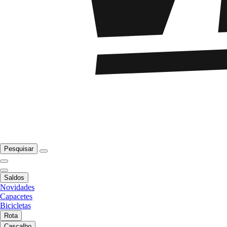
Pesquisar
Saldos
Novidades
Capacetes
Bicicletas
Rota
Cascalho