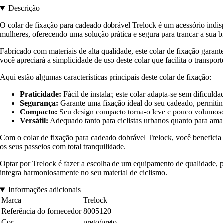
Descrição
O colar de fixação para cadeado dobrável Trelock é um acessório indis
mulheres, oferecendo uma solução prática e segura para trancar a sua bi
Fabricado com materiais de alta qualidade, este colar de fixação garant
você apreciará a simplicidade de uso deste colar que facilita o transpor
Aqui estão algumas características principais deste colar de fixação:
Praticidade:
Fácil de instalar, este colar adapta-se sem dificuld
Segurança:
Garante uma fixação ideal do seu cadeado, permitind
Compacto:
Seu design compacto torna-o leve e pouco volumoso,
Versátil:
Adequado tanto para ciclistas urbanos quanto para aman
Com o colar de fixação para cadeado dobrável Trelock, você beneficia d
os seus passeios com total tranquilidade.
Optar por Trelock é fazer a escolha de um equipamento de qualidade, pe
integra harmoniosamente no seu material de ciclismo.
Informações adicionais
Marca
Trelock
Referência do fornecedor
8005120
Cor
preto/preto