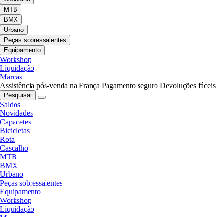
MTB
BMX
Urbano
Peças sobressalentes
Equipamento
Workshop
Liquidação
Marcas
Assistência pós-venda na França
Pagamento seguro
Devoluções fáceis
Pesquisar
Saldos
Novidades
Capacetes
Bicicletas
Rota
Cascalho
MTB
BMX
Urbano
Peças sobressalentes
Equipamento
Workshop
Liquidação