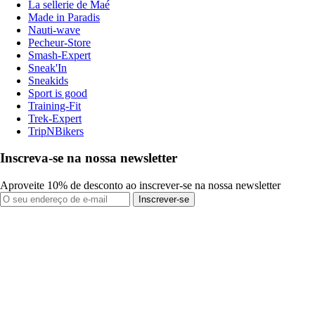
La sellerie de Maé
Made in Paradis
Nauti-wave
Pecheur-Store
Smash-Expert
Sneak'In
Sneakids
Sport is good
Training-Fit
Trek-Expert
TripNBikers
Inscreva-se na nossa newsletter
Aproveite 10% de desconto ao inscrever-se na nossa newsletter
Inscrever-se