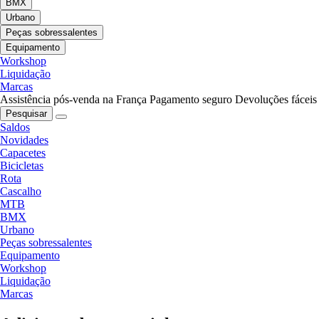
BMX
Urbano
Peças sobressalentes
Equipamento
Workshop
Liquidação
Marcas
Assistência pós-venda na França
Pagamento seguro
Devoluções fáceis
Pesquisar
Saldos
Novidades
Capacetes
Bicicletas
Rota
Cascalho
MTB
BMX
Urbano
Peças sobressalentes
Equipamento
Workshop
Liquidação
Marcas