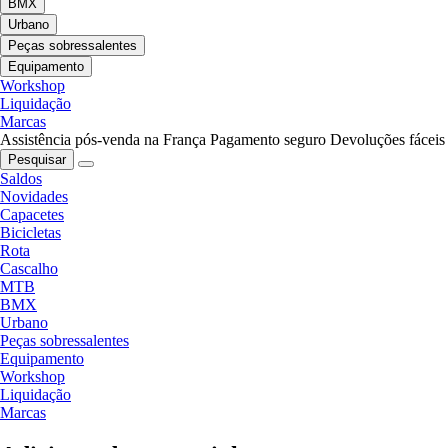
BMX
Urbano
Peças sobressalentes
Equipamento
Workshop
Liquidação
Marcas
Assistência pós-venda na França
Pagamento seguro
Devoluções fáceis
Pesquisar
Saldos
Novidades
Capacetes
Bicicletas
Rota
Cascalho
MTB
BMX
Urbano
Peças sobressalentes
Equipamento
Workshop
Liquidação
Marcas