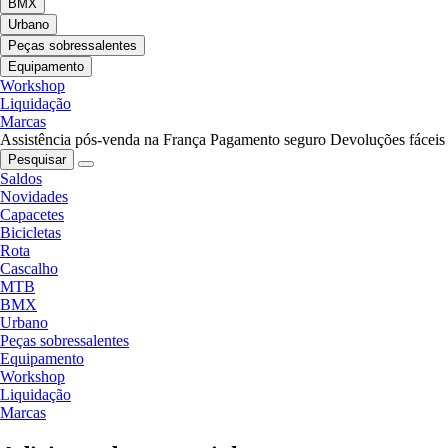
BMX
Urbano
Peças sobressalentes
Equipamento
Workshop
Liquidação
Marcas
Assistência pós-venda na França
Pagamento seguro
Devoluções fáceis
Pesquisar
Saldos
Novidades
Capacetes
Bicicletas
Rota
Cascalho
MTB
BMX
Urbano
Peças sobressalentes
Equipamento
Workshop
Liquidação
Marcas