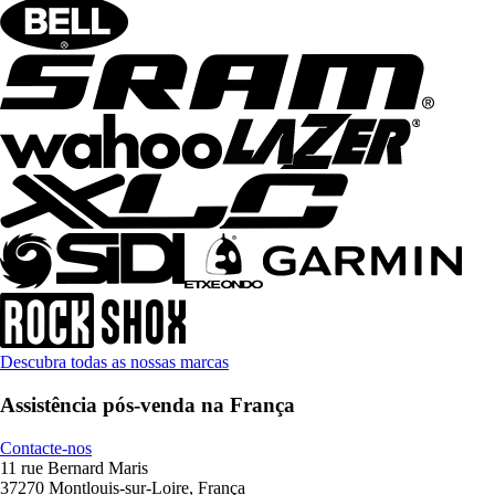
Descubra todas as nossas marcas
Assistência pós-venda na França
Contacte-nos
11 rue Bernard Maris
37270 Montlouis-sur-Loire, França