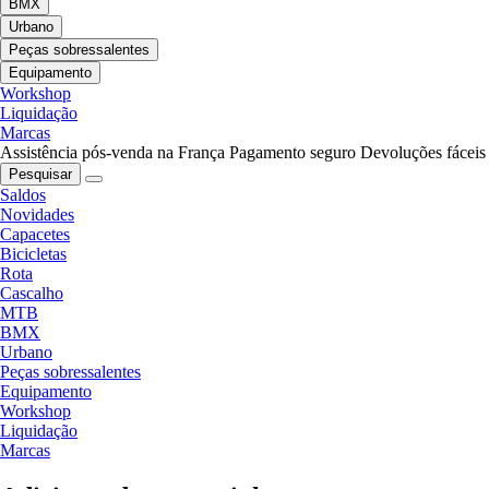
BMX
Urbano
Peças sobressalentes
Equipamento
Workshop
Liquidação
Marcas
Assistência pós-venda na França
Pagamento seguro
Devoluções fáceis
Pesquisar
Saldos
Novidades
Capacetes
Bicicletas
Rota
Cascalho
MTB
BMX
Urbano
Peças sobressalentes
Equipamento
Workshop
Liquidação
Marcas