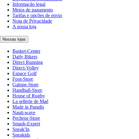
Informação legal
Meios de pagamento
Tarifas e opções de envio
Nota de Privacidade
A nossa loja
Nossas lojas
Basket-Center
Daily Bikers
Direct Running
Direct-Volley
Espace Golf
Foot-Store
Galope-Store
Handball-Store
House of Rugby
La sellerie de Maé
Made in Paradis
Nauti-wave
Pecheur-Store
Smash-Expert
Sneak'In
Sneakids