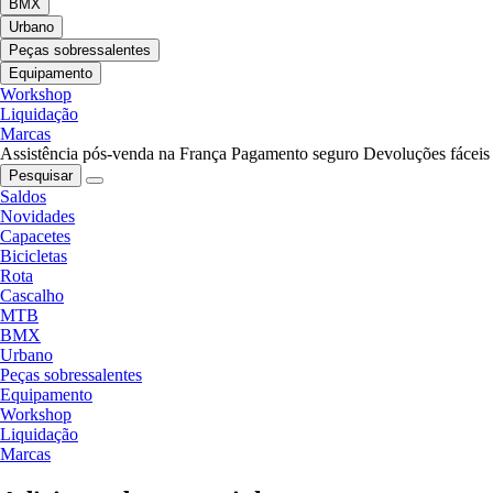
BMX
Urbano
Peças sobressalentes
Equipamento
Workshop
Liquidação
Marcas
Assistência pós-venda na França
Pagamento seguro
Devoluções fáceis
Pesquisar
Saldos
Novidades
Capacetes
Bicicletas
Rota
Cascalho
MTB
BMX
Urbano
Peças sobressalentes
Equipamento
Workshop
Liquidação
Marcas