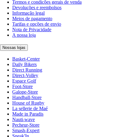
Termos e condições gerais de venda
Devoluções e reembolsos
Informação legal
Meios de pagamento
Tarifas e opções de envio
Nota de Privacidade
A nossa loja
Nossas lojas
Basket-Center
Daily Bikers
Direct Running
Direct-Volley
Espace Golf
Foot-Store
Galope-Store
Handball-Store
House of Rugby
La sellerie de Maé
Made in Paradis
Nauti-wave
Pecheur-Store
Smash-Expert
Sneak'In