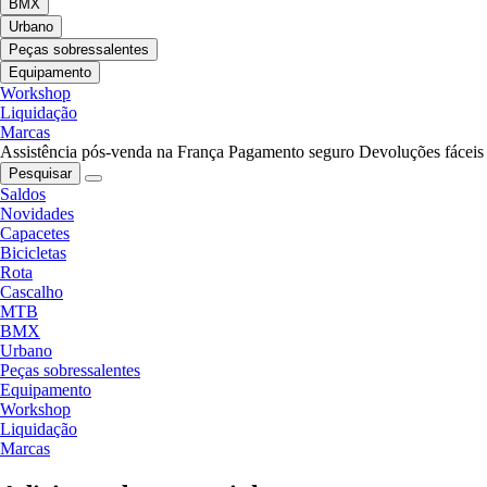
BMX
Urbano
Peças sobressalentes
Equipamento
Workshop
Liquidação
Marcas
Assistência pós-venda na França
Pagamento seguro
Devoluções fáceis
Pesquisar
Saldos
Novidades
Capacetes
Bicicletas
Rota
Cascalho
MTB
BMX
Urbano
Peças sobressalentes
Equipamento
Workshop
Liquidação
Marcas