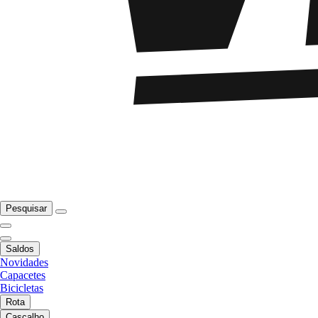
Pesquisar
Saldos
Novidades
Capacetes
Bicicletas
Rota
Cascalho