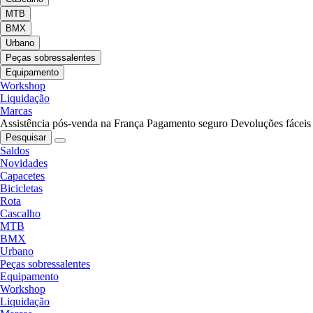
MTB
BMX
Urbano
Peças sobressalentes
Equipamento
Workshop
Liquidação
Marcas
Assistência pós-venda na França
Pagamento seguro
Devoluções fáceis
Pesquisar
Saldos
Novidades
Capacetes
Bicicletas
Rota
Cascalho
MTB
BMX
Urbano
Peças sobressalentes
Equipamento
Workshop
Liquidação