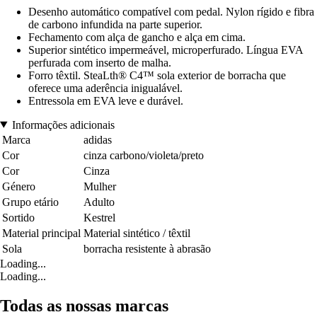
Desenho automático compatível com pedal. Nylon rígido e fibra
de carbono infundida na parte superior.
Fechamento com alça de gancho e alça em cima.
Superior sintético impermeável, microperfurado. Língua EVA
perfurada com inserto de malha.
Forro têxtil. SteaLth® C4™ sola exterior de borracha que
oferece uma aderência inigualável.
Entressola em EVA leve e durável.
Informações adicionais
Marca
adidas
Cor
cinza carbono/violeta/preto
Cor
Cinza
Género
Mulher
Grupo etário
Adulto
Sortido
Kestrel
Material principal
Material sintético / têxtil
Sola
borracha resistente à abrasão
Loading...
Loading...
Todas as nossas marcas