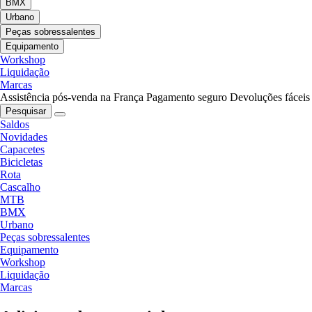
BMX
Urbano
Peças sobressalentes
Equipamento
Workshop
Liquidação
Marcas
Assistência pós-venda na França
Pagamento seguro
Devoluções fáceis
Pesquisar
Saldos
Novidades
Capacetes
Bicicletas
Rota
Cascalho
MTB
BMX
Urbano
Peças sobressalentes
Equipamento
Workshop
Liquidação
Marcas