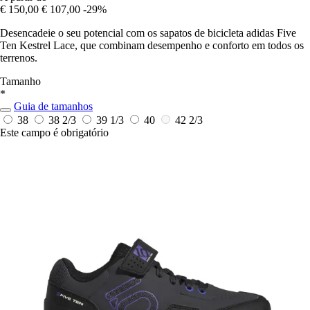
€ 150,00
€ 107,00
-29%
Desencadeie o seu potencial com os sapatos de bicicleta adidas Five
Ten Kestrel Lace, que combinam desempenho e conforto em todos os
terrenos.
Tamanho
*
Guia de tamanhos
38
38 2/3
39 1/3
40
42 2/3
Este campo é obrigatório