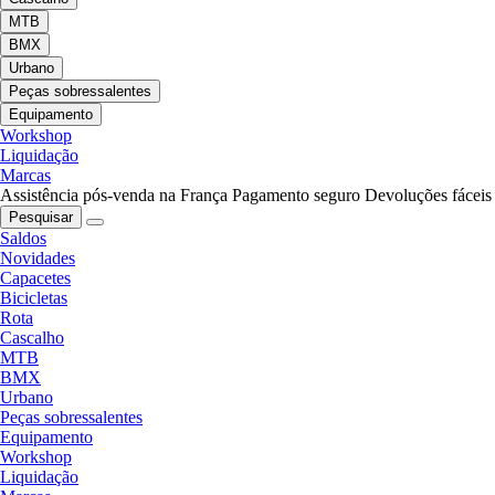
MTB
BMX
Urbano
Peças sobressalentes
Equipamento
Workshop
Liquidação
Marcas
Assistência pós-venda na França
Pagamento seguro
Devoluções fáceis
Pesquisar
Saldos
Novidades
Capacetes
Bicicletas
Rota
Cascalho
MTB
BMX
Urbano
Peças sobressalentes
Equipamento
Workshop
Liquidação