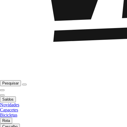
Pesquisar
Saldos
Novidades
Capacetes
Bicicletas
Rota
Cascalho