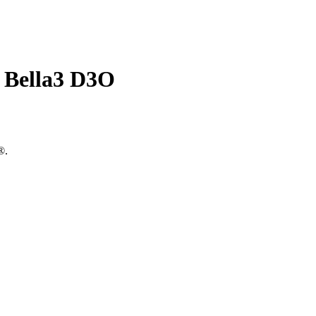
 Bella3 D3O
®.