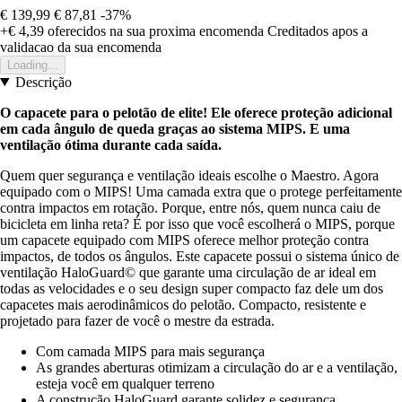
€ 139,99
€ 87,81
-37%
+€ 4,39
oferecidos na sua proxima encomenda
Creditados apos a
validacao da sua encomenda
Loading...
Descrição
O capacete para o pelotão de elite!
Ele oferece proteção adicional
em cada ângulo de queda graças ao sistema MIPS. E uma
ventilação ótima durante cada saída.
Quem quer segurança e ventilação ideais escolhe o Maestro. Agora
equipado com o MIPS! Uma camada extra que o protege perfeitamente
contra impactos em rotação. Porque, entre nós, quem nunca caiu de
bicicleta em linha reta? É por isso que você escolherá o MIPS, porque
um capacete equipado com MIPS oferece melhor proteção contra
impactos, de todos os ângulos. Este capacete possui o sistema único de
ventilação HaloGuard© que garante uma circulação de ar ideal em
todas as velocidades e o seu design super compacto faz dele um dos
capacetes mais aerodinâmicos do pelotão. Compacto, resistente e
projetado para fazer de você o mestre da estrada.
Com camada MIPS para mais segurança
As grandes aberturas otimizam a circulação do ar e a ventilação,
esteja você em qualquer terreno
A construção HaloGuard garante solidez e segurança