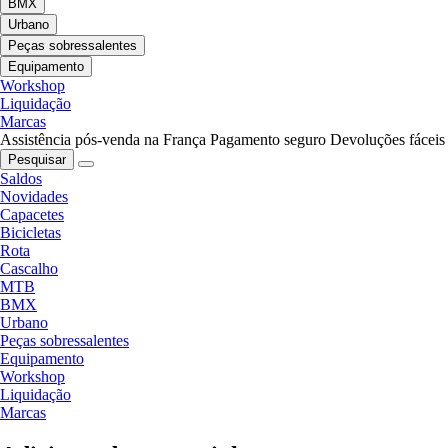
BMX
Urbano
Peças sobressalentes
Equipamento
Workshop
Liquidação
Marcas
Assistência pós-venda na França
Pagamento seguro
Devoluções fáceis
Pesquisar
Saldos
Novidades
Capacetes
Bicicletas
Rota
Cascalho
MTB
BMX
Urbano
Peças sobressalentes
Equipamento
Workshop
Liquidação
Marcas